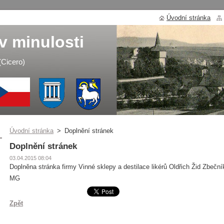
Úvodní stránka
v minulosti
 (Cicero)
Úvodní stránka
>
Doplnění stránek
Doplnění stránek
03.04.2015 08:04
Doplněna stránka firmy Vinné sklepy a destilace likérů Oldřich Žid Zbečn
MG
Zpět