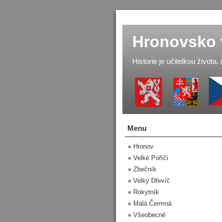
Hronovsko 
Historie je učitelkou života.
Menu
Hronov
Velké Poříčí
Zbečník
Velký Dřevíč
Rokytník
Malá Čermná
Všeobecné