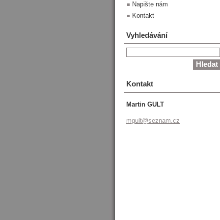
Napište nám
Kontakt
Vyhledávání
Kontakt
Martin GULT
mgult@se
znam.cz