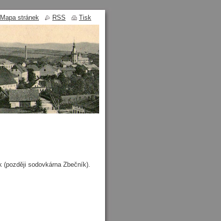
Mapa stránek
RSS
Tisk
ík (později sodovkárna Zbečník).