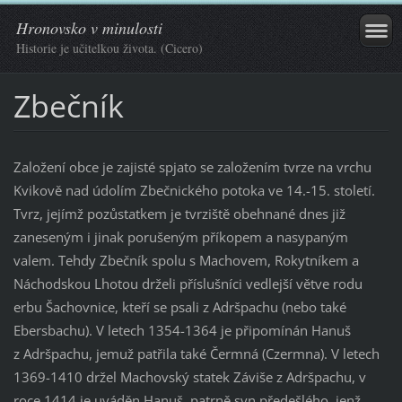
Hronovsko v minulosti
Historie je učitelkou života. (Cicero)
Zbečník
Založení obce je zajisté spjato se založením tvrze na vrchu
Kvikově nad údolím Zbečnického potoka ve 14.-15. století.
Tvrz, jejímž pozůstatkem je tvrziště obehnané dnes již
zaneseným i jinak porušeným příkopem a nasypaným
valem. Tehdy Zbečník spolu s Machovem, Rokytníkem a
Náchodskou Lhotou drželi příslušníci vedlejší větve rodu
erbu Šachovnice, kteří se psali z Adršpachu (nebo také
Ebersbachu). V letech 1354-1364 je připomínán Hanuš
z Adršpachu, jemuž patřila také Čermná (Czermna). V letech
1369-1410 držel Machovský statek Záviše z Adršpachu, v
roce 1414 je uváděn Hanuš, patrně syn předešlého, jenž