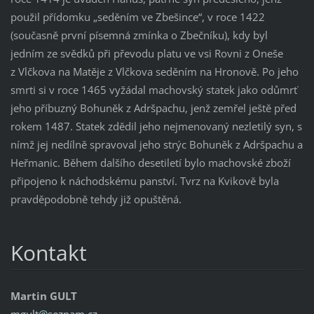
použil přídomku „seděním ve Zbešince“, v roce 1422
(současně první písemná zmínka o Zbečníku), kdy byl
jedním ze svědků při převodu platu ve vsi Rovni z Oneše
z Vlčkova na Matěje z Vlčkova seděním na Hronově. Po jeho
smrti si v roce 1465 vyžádal machovský statek jako odůmrť
jeho příbuzný Bohuněk z Adršpachu, jenž zemřel ještě před
rokem 1487. Statek zdědil jeho nejmenovaný nezletilý syn, s
nímž jej nedílně spravoval jeho strýc Bohuněk z Adršpachu a
Heřmanic. Během dalšího desetiletí bylo machovské zboží
připojeno k náchodskému panství. Tvrz na Kvikově byla
pravděpodobně tehdy již opuštěná.
Kontakt
Martin GULT
mgult@se
znam.cz