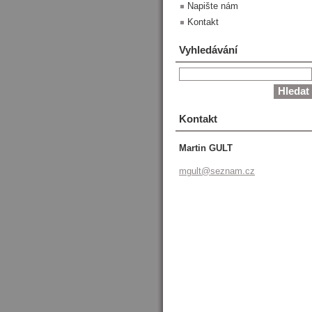
Napište nám
Kontakt
Vyhledávání
Kontakt
Martin GULT
mgult@se
znam.cz