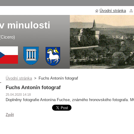
Úvodní stránka
v minulosti
 (Cicero)
Úvodní stránka
>
Fuchs Antonín fotograf
Fuchs Antonín fotograf
25.04.2020 14:18
Doplněny fotografie Antonína Fuchse, známého hronovského fotografa. 
Zpět