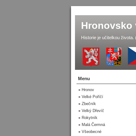
Hronovsko 
Historie je učitelkou života.
Menu
Hronov
Velké Poříčí
Zbečník
Velký Dřevíč
Rokytník
Malá Čermná
Všeobecné