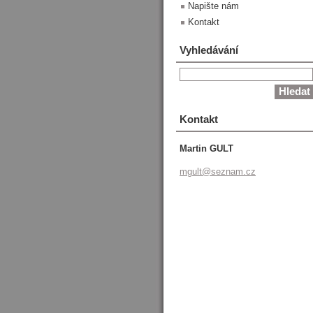
Napište nám
Kontakt
Vyhledávání
Kontakt
Martin GULT
mgult@se
znam.cz