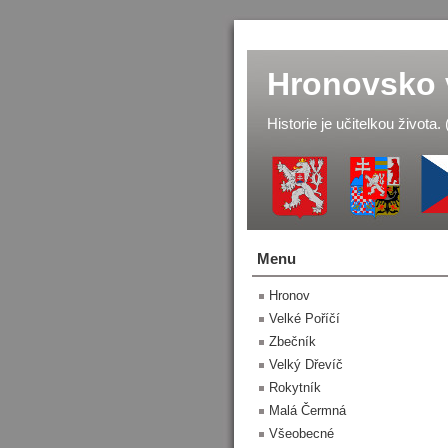
Hronovsko 
Historie je učitelkou života.
Menu
Hronov
Velké Poříčí
Zbečník
Velký Dřevíč
Rokytník
Malá Čermná
Všeobecné