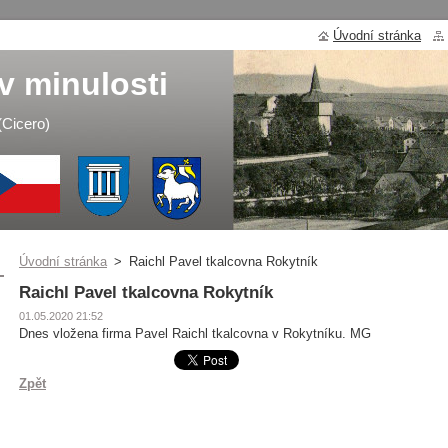
Úvodní stránka
v minulosti
 (Cicero)
Úvodní stránka
>
Raichl Pavel tkalcovna Rokytník
Raichl Pavel tkalcovna Rokytník
01.05.2020 21:52
Dnes vložena firma Pavel Raichl tkalcovna v Rokytníku. MG
Zpět