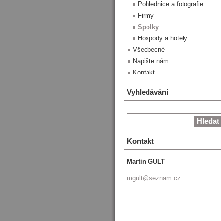
Pohlednice a fotografie
Firmy
Spolky
Hospody a hotely
Všeobecné
Napište nám
Kontakt
Vyhledávání
Kontakt
Martin GULT
mgult@se
znam.cz