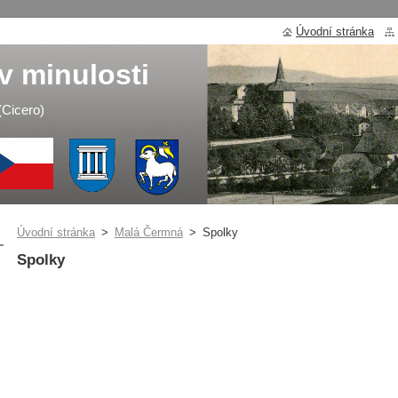
Úvodní stránka
v minulosti
 (Cicero)
Úvodní stránka
>
Malá Čermná
>
Spolky
Spolky