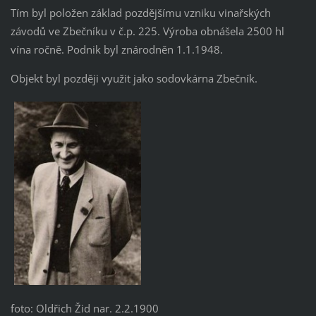
Tím byl položen základ pozdějšímu vzniku vinařských
závodů ve Zbečníku v č.p. 225. Výroba obnášela 2500 hl
vína ročně. Podnik byl znárodněn 1.1.1948.
Objekt byl později využit jako sodovkárna Zbečník.
foto: Oldřich Žid nar. 2.2.1900