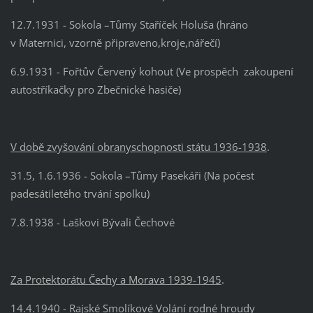
12.7.1931 - Sokola –Tůmy Staříček Holuša (hráno
v Maternici, vzorně připraveno,kroje,nářečí)
6.9.1931 - Fořtův Červený kohout (Ve prospěch
zakoupení
autostříkačky pro Zbečnické
hasiče)
V době zvyšování obranyschopnosti státu 1936-1938
.
31.5, 1.6.1936 - Sokola –Tůmy Pasekáři (Na počest
padesátiletého trvání spolku)
7.8.1938 - Laškovi Bývali Čechové
Za Protektorátu Čechy a Morava 1939-1945
.
14.4.1940 - Rajské Smolíkové Volání rodné hroudy