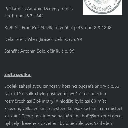
Pokladník : Antonín Denygr, rolník,
č.p.1, nar.16.7.1841
Režisér : František Slavík, mlynář, č.p.43, nar. 8.8.1848
Dekoratér : Vilém Jirásek, dělník, č.p. 99
Šatnář : Antonín Šolc, dělník, č.p. 99
Sídla spolku
.
Spolek zahájil svou činnost v hostinci p.Josefa Šňory č.p.53.
Na malém sálku bylo postaveno jeviště na sudech o
rozměrech asi 3x4 metry. V hledišti bylo asi 80 míst
k sezení, velká většina návštěvníků však se tísnila na místech
ku stání. Tento hostinec se nacházel na hořejším konci obce,
byl celý dřevěný a osvětlení bylo petrolejové. Vzhledem