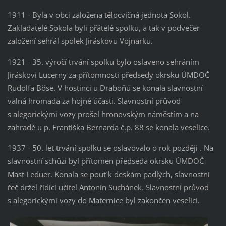
1911 - Byla v obci založena tělocvičná jednota Sokol.
Zakladatelé Sokola byli přátelé spolku, a tak v podvečer
založení sehrál spolek Jiráskovu Vojnarku.
1921 - 35. výročí trvání spolku bylo oslaveno sehráním
Jiráskovi Lucerny za přítomnosti předsedy okrsku ÚMDOČ
Rudolfa Böse. V hostinci u Draboňů se konala slavnostní
valná hromada za hojné účasti. Slavnostní průvod
s alegorickými vozy prošel hronovským náměstím a na
zahradě u p. Františka Bernarda č.p. 88 se konala veselice.
1937 - 50. let trvání spolku se oslavovalo o rok později . Na
slavnostní schůzi byl přítomen předseda okrsku ÚMDOČ
Mast Leduer. Konala se pouť k deskám padlých, slavnostní
řeč držel řídící učitel Antonín Suchánek. Slavnostní průvod
s alegorickými vozy do Maternice byl zakončen veselicí.