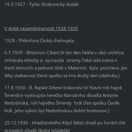
19.3.1927 - Tylův Strakonický dudák
V době nezaměstnanosti.1928-1935
1928 - Piskořova Česká chaloupka
6.7.1929 - Březinovi Cikáni (V ten den řádila v obci vichřice,
strhávala střechy a
vyvracela
stromy.Také celá scéna o
třech domcích a jednom štítě v Maternici
byla
poničena. Jen
díky obětavosti členů spolku se hra druhý den odehrála.)
17.8.1930 - B. Rajské Zelené království (V hlavní roli hajné
Šmerdice vystoupila herečka
Národního divadla Antonie
Nedošínská, roli hajného Šmerdy
hrál člen spolku
Čeněk
Kult. Jeho výkon byl Nedošínskou dobře hodnocen.)
25
.12.
1930 - Hradčanského Když štěstí chodí po horách (Ve
prospěch chudé školní
mládeže)