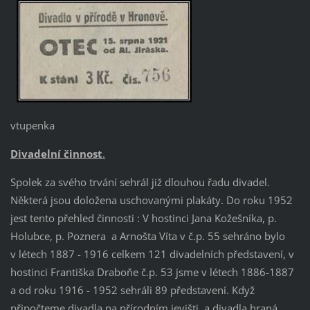
vtupenka
Divadelní činnost
.
Spolek za svého trvání sehrál již dlouhou řadu divadel.
Některá jsou doložena uschovanými plakáty. Do roku 1952
jest tento přehled činnosti : V hostinci Jana Kožešníka, p.
Holubce, p. Poznera
a Arnošta Víta v č.p. 55 sehráno bylo
v létech 1887 - 1916 celkem 121 divadelních představení, v
hostinci Františka Draboňe č.p. 53 jsme v létech 1886-1887
a od roku 1916 - 1952 sehráli 89 představení. Když
připočteme divadla na přírodním jevišti, a divadla hraná