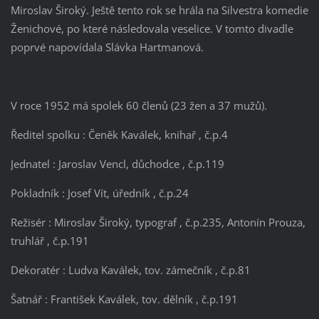
Miroslav Široký. Ještě tento rok se hrála na Silvestra komedie
Ženichové, po které následovala veselice. V tomto divadle
poprvé napovídala Slávka Hartmanová.
V roce 1952 má spolek 60 členů (23 žen a 37 mužů).
Ředitel spolku : Čeněk Kaválek, knihař , č.p.4
Jednatel : Jaroslav Vencl, důchodce , č.p.119
Pokladník : Josef Vít, úředník , č.p.24
Režisér : Miroslav Široký, typograf , č.p.235, Antonín Prouza,
truhlář , č.p.191
Dekoratér : Ludva Kaválek, tov. zámečník , č.p.81
Šatnář : František Kaválek, tov. dělník , č.p.191