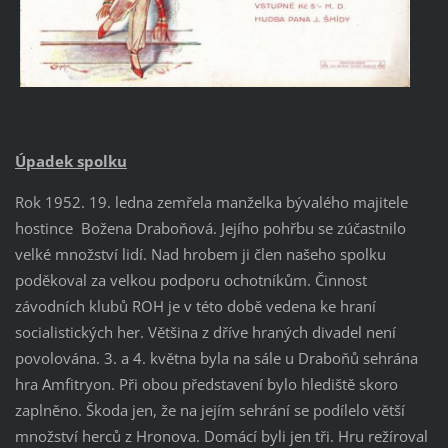
Úpadek spolku
Rok 1952. 19. ledna zemřela manželka bývalého majitele
hostince
Božena Draboňová. Jejího pohřbu se zúčastnilo
velké množství lidí. Nad hrobem ji člen našeho spolku
poděkoval za velkou podporu ochotníkům. Činnost
závodních klubů ROH je v této době vedena ke hraní
socialistických her. Většina z dříve hraných divadel není
povolována. 3. a 4. května byla na sále u Draboňů sehrána
hra Amfitryon. Při obou představení bylo hlediště skoro
zaplněno. Škoda jen, že na jejím sehrání se podílelo větší
množství herců z Hronova. Domácí byli jen tři. Hru režíroval