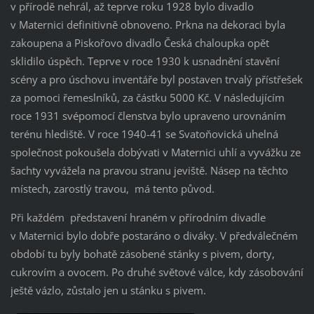
v přírodě nehrál, až teprve roku 1928 bylo divadlo
v Maternici definitivně obnoveno. Prkna na dekoraci byla
zakoupena a Piskořovo divadlo Česká chaloupka opět
sklidilo úspěch. Teprve v roce 1930 k usnadnění stavění
scény a pro úschovu inventáře byl postaven trvalý přístřešek
za pomoci řemeslníků, za částku 5000 Kč. V následujícím
roce 1931 svépomocí členstva bylo upraveno urovnáním
terénu hlediště. V roce 1940-41 se Svatoňovická uhelná
společnost pokoušela dobývati v Maternici uhlí a vyvážku ze
šachty vyvážela na pravou stranu jeviště. Násep na těchto
místech, zarostlý travou,
má tento původ.
Při každém
představení hraném v přírodním divadle
v Maternici bylo dobře postaráno o diváky. V předválečném
období tu byly bohatě zásobené stánky s pivem, dorty,
cukrovím a ovocem. Po druhé světové válce, kdy zásobování
ještě vázlo, zůstalo jen u stánku s pivem.