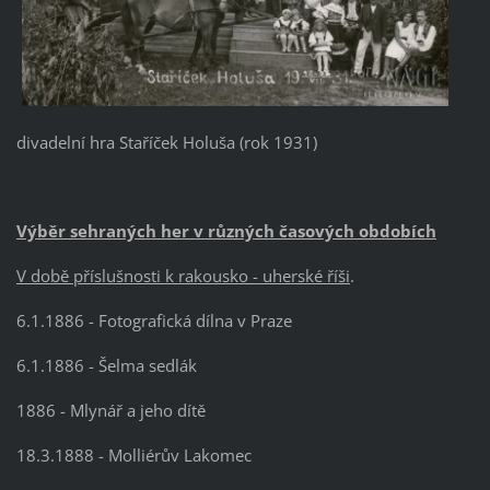
divadelní hra Staříček Holuša (rok 1931)
Výběr sehraných her v různých časových obdobích
V době příslušnosti k rakousko - uherské říši
.
6.1.1886 - Fotografická dílna v Praze
6.1.1886 - Šelma sedlák
1886 - Mlynář a jeho dítě
18.3.1888 - Molliérův Lakomec