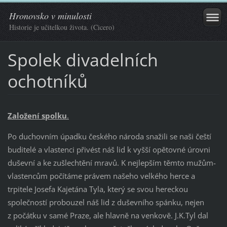
Hronovsko v minulosti
Historie je učitelkou života. (Cicero)
Spolek divadelních
ochotníků
Založení spolku
.
Po duchovním úpadku českého národa snažili se naši čeští
buditelé a vlastenci přivést náš lid k vyšší opětovné úrovni
duševní a ke zušlechtění mravů. K nejlepším těmto mužům-
vlastencům počítáme právem našeho velkého herce a
trpitele Josefa Kajetána Tyla, který se svou hereckou
společností probouzel náš lid z duševního spánku, nejen
z počátku v samé Praze, ale hlavně na venkově. J.K.Tyl dal