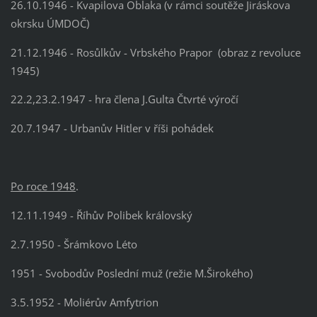
26.10.1946 - Kvapilova Oblaka (v rámci soutěže Jiráskova
okrsku ÚMDOČ)
21.12.1946 - Rosůlkův - Vrbského Prapor
(obraz z revoluce
1945)
22.2,23.2.1947 - hra člena J.Gulta Čtvrté výročí
20.7.1947 - Urbanův Hitler v říši pohádek
Po roce 1948
.
12.11.1949 - Říhův Polibek královský
2.7.1950 - Šrámkovo Léto
1951 - Svobodův Poslední muž (režie M.Širokého)
3.5.1952 - Moliérův Amfytrion