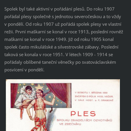
Spolek byl také aktivní v pořádání plesů. Do roku 1907
pořádal plesy společně s jednotou severočeskou a to vždy
v pondělí. Od roku 1907 už pořádá spolek plesy ve vlastní
režii. První maškarní se konal v roce 1913, poslední rovněž
maškarní se konal v roce 1949. Již od roku 1905 konal
spolek často mikulášské a silvestrovské zábavy. Poslední
taková se konala v roce 1951. V létech 1909 -
1914 se
pořádaly oblíbené taneční věnečky po svatováclavském
posvícení v pondělí.