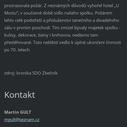
prozrazovala požár. Z neznámých důvodů vyhořel hotel „U
Mostu“, v současné době sídlo našeho spolku. Požárem
lehlo celé podstřeší a příslušenství tanečního a divadelního
sálu v prvním poschodí. Tím zmizel bývalý majetek spolku -
kulisy, dekorace, šatny i knihovna, nedávno tam
přestěhované. Toto neštěstí vedlo k úplné ukončení činnosti
po 70. letech.
zdroj: kronika SDO Zbečník
Kontakt
Martin GULT
mgult@se
znam.cz