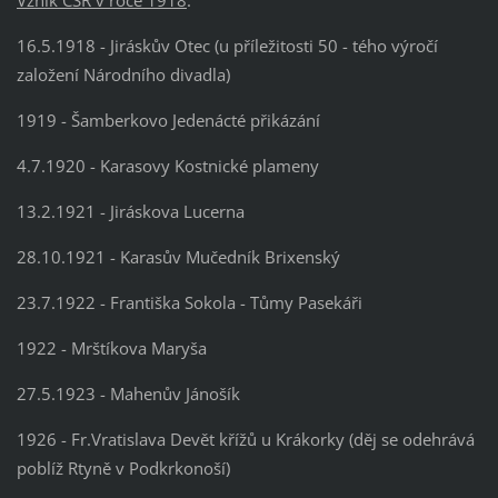
Vznik ČSR v roce 1918
.
16.5.1918 - Jiráskův Otec (u příležitosti 50 - tého výročí
založení Národního divadla)
1919 - Šamberkovo Jedenácté přikázání
4.7.1920 - Karasovy Kostnické plameny
13.2.1921 - Jiráskova Lucerna
28.10.1921 - Karasův Mučedník Brixenský
23.7.1922 - Františka Sokola - Tůmy Pasekáři
1922 - Mrštíkova Maryša
27.5.1923 - Mahenův Jánošík
1926 - Fr.Vratislava Devět křížů u Krákorky (děj se odehrává
poblíž Rtyně v Podkrkonoší)