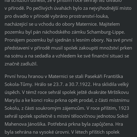
na schůzích usnesli, že v příštím roce sehrají též divadlo
v přírodě. Po pečlivých úvahách bylo za nejvýhodnější místo
pro divadlo v přírodě vybráno prostranství-louka,
nacházející se u vchodu do obory Maternice. Majitelem
pozemku byl pán náchodského zámku Schamburg-Lippe.
Pronájem pozemku byl
sjednán s lesním obory. Na své první
představení v přírodě musil spolek zakoupiti množství prken
na scénu a na sedadla a vzhledem ke své finanční situaci se
značně zadlužil.
První hrou hranou v Maternici se stali Pasekáři Františka
Sokola-Tůmy. Hrálo se 23.7. a 30.7.1922. Hra sklidila velký
úspěch. V témž roce sehrál spolek ještě dvakráte Mrštíkovu
Maryšu a ke konci roku prkna opět prodal, z části místnímu
Sokolu, z části soukromým zájemcům. V roce příštím, 1923
sehrál spolek společně s místní tělocvičnou jednotou Sokol
Mahenova Jánošíka. Potřebná prkna byla zapůjčena. Hra
byla sehrána na vysoké úrovni. V létech příštích spolek