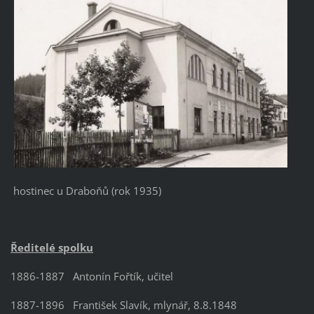
hostinec u Draboňů (rok 1935)
Ředitelé spolku
1886-1887
Antonín Fořtík, učitel
1887-1896
František Slavík, mlynář, 8.8.1848