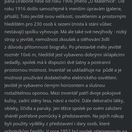
pana Draboně nese od roku 1906 jméno „U Maternice“. Od
roku 1916 došlo samozřejmě k menším úpravám (galerie,
přísálí). Toto jeviště svou velikostí, osvětlením a prostorným
hledištěm pro 230 osob k sezení (místa k stání vůbec
nestávají) spolku vyhovuje. Má ale také své nevýhody : nízký
strop u jeviště, nemožnost zkoušek a stěhování židlí
z důvodu přítomnosti biografu. Po přestavbě mělo jeviště
rozměr 10x6
m, hlediště jest vybaveno dobrými sklápěcími
sedadly, spolek má k dispozici dvě šatny a
postranní
prostornou místnost. Inventář se uskladňuje na
půdě a je
možnost používání dodatečného elektrického osvětlení.
Jeviště je vybaveno černým horizontem a slušnou
roztažitelnou oponou. Mezi inventář patří dvoje pokojové
kulisy, zadní stěny lesa, návsi a noční. Dále dekorační látky,
obleky, líčidla a
paruky. Jen těžce spolek po svém založení
sháněl potřebné pomůcky k představením. Na jejich nákup
byli použity výdělky z představení i dary osob, které
ochotníkům fandily. V roce 1952 byl spolek přejmenován na