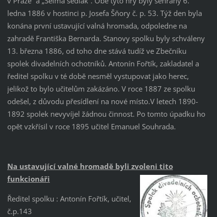
v Praze“ a
„Šelma sedlák“. Obě tyto hry byly sehrány 6.
ledna 1886 v hostinci p.
Josefa Šňory č. p.
53. Týž den byla
konána první ustavující valná hromada, odpoledne na
zahradě Františka Bernarda. Stanovy spolku byly schváleny
13. března 1886, od toho dne stává tudíž ve Zbečníku
spolek divadelních ochotníků. Antonín Fořtík, zakladatel a
ředitel spolku v té době nesměl vystupovat jako herec,
jelikož to bylo učitelům zakázáno. V roce 1887 ze spolku
odešel, z důvodu přesídlení na nové místo.V letech 1890-
1892 spolek nevyvíjel žádnou činnost. Po tomto úpadku ho
opět vzkřísil v roce 1895 učitel Emanuel Souhrada.
Na ustavující valné hromadě byli zvoleni tito
funkcionáři
Ředitel spolku : Antonín Fořtík, učitel,
č.p.143