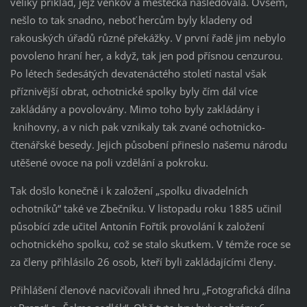
veliký příklad, jejž venkov a městečka následovala. Ovšem,
nešlo to tak snadno, neboť hercům byly kladeny od
rakouských úřadů různé překážky. V první řadě jim nebylo
povoleno hraní her, a když, tak jen pod přísnou cenzurou.
Po létech šedesátých devatenáctého století nastal však
příznivější obrat, ochotnické spolky byly čím dál více
zakládány a povolovány. Mimo toho byly zakládány i
knihovny, a v nich pak vznikaly tak zvané ochotnicko-
čtenářské besedy. Jejich působení přineslo našemu národu
utěšené ovoce na poli vzdělání a pokroku.
Tak došlo konečně i k založení „spolku divadelních
ochotníků“ také ve Zbečníku. V listopadu roku 1885 učinil
působící zde učitel Antonín Fořtík provolání k založení
ochotnického spolku, což se stalo skutkem. V témže roce se
za členy přihlásilo 26 osob, kteří byli zakládajícími členy.
Přihlášení členové nacvičovali ihned hru „Fotografická dílna