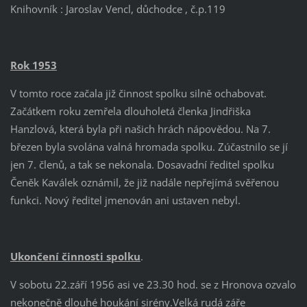
Knihovník : Jaroslav Vencl, důchodce , č.p.119
Rok 1953
V tomto roce začala již činnost spolku silně ochabovat.
Začátkem roku zemřela dlouholetá členka Jindřiška
Hanzlová, která byla při našich hrách nápovědou. Na 7.
březen byla svolána valná hromada spolku. Zúčastnilo se jí
jen 7. členů, a tak se nekonala. Dosavadní ředitel spolku
Čeněk Kaválek oznámil, že již nadále nepřejímá svěřenou
funkci. Nový ředitel jmenován ani ustaven nebyl.
Ukončení činnosti spolku
.
V sobotu 22.září 1956 asi ve 23.30 hod. se z Hronova ozvalo
nekonečně dlouhé houkání sirény.Velká rudá záře