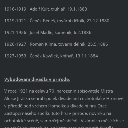
1916-1919
Adolf Kult, truhlář, 19.1.1883
1919-1921
Čeněk Beneš, tovární dělník, 23.12.1880
1921-1926
Josef Mádle, kameník, 6.2.1886
1926-1927
Roman Klíma, tovární dělník, 25.5.1886
1927-1953
Čeněk Kaválek, knihař, 13.11.1884
Vybudování divadla v přírodě
.
V roce 1921 na oslavu 70. narozenin spisovatele Mistra
Aloise Jiráska sehrál spolek divadelních ochotníků v Hronově
v přírodě pod vrchem Homolkou divadelní hru Otec.
Zástupci našeho spolku tuto hru v přírodě, novinku na
ochotnické scéně, samozřejmě shlédli. V zimních měsících se