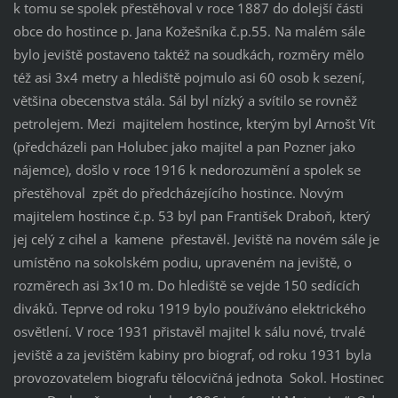
k tomu se spolek přestěhoval v roce 1887 do dolejší části
obce do hostince p. Jana Kožešníka č.p.55. Na malém sále
bylo jeviště postaveno taktéž na soudkách, rozměry mělo
též asi 3x4 metry a hlediště pojmulo asi 60 osob k sezení,
většina obecenstva stála. Sál byl nízký a svítilo se rovněž
petrolejem. Mezi
majitelem hostince, kterým byl Arnošt Vít
(předcházeli pan Holubec jako majitel a pan Pozner jako
nájemce), došlo v roce 1916 k nedorozumění a spolek se
přestěhoval
zpět do předcházejícího hostince. Novým
majitelem hostince č.p. 53 byl
pan
František Draboň, který
jej celý z cihel a
kamene
přestavěl. Jeviště na novém sále je
umístěno na sokolském podiu, upraveném na jeviště, o
rozměrech asi 3x10 m. Do hlediště se vejde 150 sedících
diváků. Teprve od roku 1919 bylo používáno elektrického
osvětlení. V roce 1931 přistavěl majitel k sálu nové, trvalé
jeviště a za jevištěm kabiny pro biograf, od roku 1931 byla
provozovatelem biografu tělocvičná jednota
Sokol. Hostinec