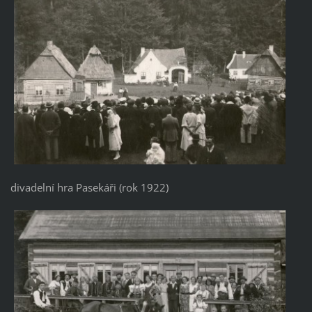
divadelní hra Pasekáři (rok 1922)