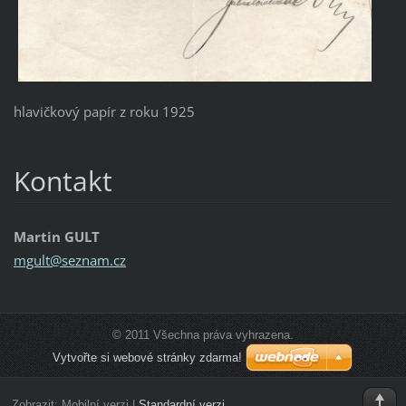
hlavičkový papír z roku 1925
Kontakt
Martin GULT
mgult@se
znam.cz
© 2011 Všechna práva vyhrazena.
Vytvořte si webové stránky zdarma!
Zobrazit:
Mobilní verzi
|
Standardní verzi