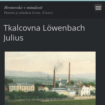
Hronovsko v minulosti
Historie je učitelkou života. (Cicero)
Tkalcovna Löwenbach
Julius