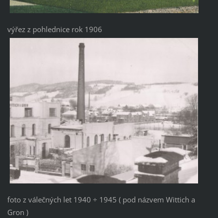
výřez z pohlednice rok 1906
foto z válečných let 1940 ÷ 1945 ( pod názvem Wittich a
Gron )